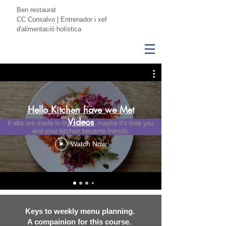
Ben restaurat
CC Consalvo | Entrenador i xef
d'alimentació holística
Hello Kitchen have we Met
Videos
Watch Now
Keys to weekly menu planning.
A compainion for this course.