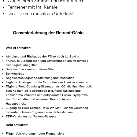
Wifi in Ihrem Zimmer und Poolbereich
Fernseher mit Int. Kanäle
Dies ist eine rauchfreie Unterkunft
Gesamterfahrung der Retreat-Gäste
Was ist enthalten:
Abholung und Rückgabe der Fähre nach La Savina
Frühstück, Abendessen und Erfrischungen am Nachmittag
sind täglich inbegriffen
Unterkunft in einer luxuriösen Villa
Schwimmbad
Angeleitetes tägliches Stretching und Meditation
Tägliche Ausflüge, um die Schönheit der Insel zu erkunden
Tägliche Food-Coaching-Sitzungen mit CC, die ihre Methodik
zum Kochen als Selbstpflege teilt. Food Tastings und
Themen wie intuitives und entspanntes Essen, Symptome
sind Botschafter und umarmen Ihre Küche als
Hausapotheke
Zugang zu Hello Kitchen Have We Met – einem vollständig
betreuten Online-Programm zum Selbststudium
PDF-Versionen der Retreat-Rezepte
Nicht enthalten:
Flüge, Versicherungen oder Flugtransfers