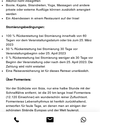
Alkohol nicht inbegriffen
Boote, Kajaks, Strandreiten, Yoga, Massagen und andere
private oder externe Ausflüge können zusätzlich arrangiert
werden
Ein Abendessen in einem Restaurant auf der Insel
Stornierungsbedingungen:
100 % Rückerstattung bei Stornierung innerhalb von 60
Tagen vor dem Veranstaltungsdatum oder bis zum 25. März
2023
50 % Rückerstattung bei Stornierung 30 Tage vor
Veranstaltungsbeginn oder 25. April 2023
0 % Rückerstattung bei Stornierung weniger als 30 Tage vor
Beginn der Veranstaltung oder nach dem 25. April 2023. Die
Zahlung wird nicht erstattet
Eine Reiseversicherung ist für dieses Retreat unerlässlich.
Über Formentera:
Vor der Südküste von Ibiza, nur eine halbe Stunde mit der
Schnellfähre entfernt, ist die 20 km lange Insel Formentera
(12.120 Einwohner) ein wunderschön reiner Zufluchtsort.
Formenteras Lebensrhythmus ist herrlich zurückhaltend,
entworfen für faule Tage, an denen man an einigen der
schönsten Strände Europas und der Welt faulenzt.
Wie kommt man nach Formentera:
Fliegen Sie nach Ibiza. Nehmen Sie ein Taxi zum Hafen, wo
Sie die 30-minütige Fähre nach Formentera nehmen. Wir
holen Sie in La Savina ab.