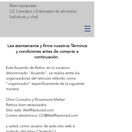
Bien restaurado
CC Consalvo | Entrenador de alimentos
holísticos y chef
Lea atentamente y firme nuestros Términos
y condiciones antes de comprar a
continuación.
Este Acuerdo de Retiro, en lo sucesivo
denominado "Acuerdo", se realiza entre los
organizadores del retiro
zer referido como
"organizador" específicamente de la siguiente
manera:
Chris Consalvo y Rosemarie Mattar
Retiros bien restaurados
Sitio web: WellRestored.com
Correo electrónico: CC@WellRestor
ed.com
y usted, como usuario de este sitio web e
invitado del retiro ("Invitado").