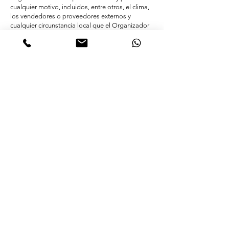
cualquier motivo, incluidos, entre otros, el clima,
los vendedores o proveedores externos y
cualquier circunstancia local que el Organizador
considere inadecuada para viajar. Los asistentes
deben tener 18 años o más para asistir. Este es
un retiro libre de humo.
Nombre de pila
Apellido
DIRECCIÓN
DIRECCIÓN