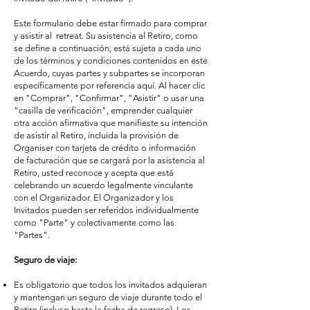
Este formulario debe estar firmado para comprar
y asistir al retreat. Su asistencia al Retiro, como
se define a continuación, está sujeta a cada uno
de los términos y condiciones contenidos en este
Acuerdo, cuyas partes y subpartes se incorporan
específicamente por referencia aquí. Al hacer clic
en "Comprar", "Confirmar", "Asistir" o usar una
"casilla de verificación", emprender cualquier
otra acción afirmativa que manifieste su intención
de asistir al Retiro, incluida la provisión de
Organis
er con tarjeta de crédito o información
de facturación que se cargará por la asistencia al
Retiro, usted reconoce y acepta que está
celebrando un acuerdo legalmente vinculante
con el Organizador. El Organizador y los
Invitados pueden ser referidos individualmente
como "Parte" y colectivamente como las
"Partes".
Seguro de viaje:
Es obligatorio que todos los invitados adquieran
y mantengan un seguro de viaje durante todo el
Retiro (incluso hasta la fecha de regreso). Los