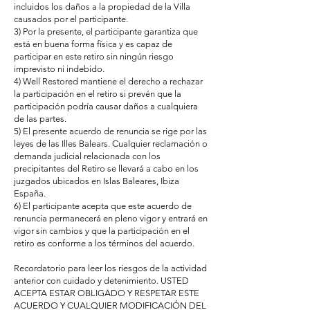
incluidos los daños a la propiedad de la Villa
causados por el participante.
3) Por la presente, el participante garantiza que
está en buena forma física y es capaz de
participar en este retiro sin ningún riesgo
imprevisto ni indebido.
4) Well Restored mantiene el derecho a rechazar
la participación en el retiro si prevén que la
participación podría causar daños a cualquiera
de las partes.
5) El presente acuerdo de renuncia se rige por las
leyes de las Illes Balears. Cualquier reclamación o
demanda judicial relacionada con los
precipitantes del Retiro se llevará a cabo en los
juzgados ubicados en Islas Baleares, Ibiza
España.
6) El participante acepta que este acuerdo de
renuncia permanecerá en pleno vigor y entrará en
vigor sin cambios y que la participación en el
retiro es conforme a los términos del acuerdo.
Recordatorio para leer los riesgos de la actividad
anterior con cuidado y detenimiento. USTED
ACEPTA ESTAR OBLIGADO Y RESPETAR ESTE
ACUERDO Y CUALQUIER MODIFICACIÓN DEL